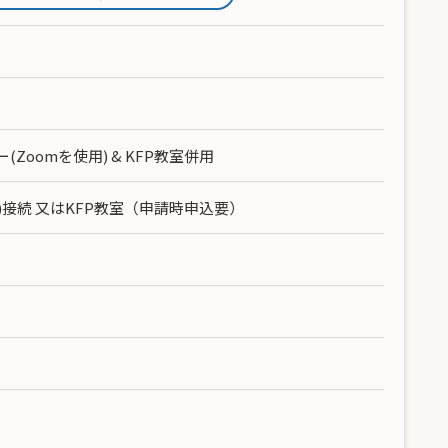
(Zoomを使用) & KFP教室併用
接続 又はKFP教室（申請時申込要）