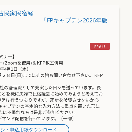
→古民家民宿経
プテン2026年版
セミナー】
ナー(Zoomを使用) & KFP教室併用
月1日（水）
２８日(日)までにその旨お問い合わせ下さい。 KFP
会社の管理職として充実した日々を送っています。長
ことを機に夫婦で民宿経営に始めてみようと考えてお
経営は行うつもりですが、家計を破綻させないか心
Pキャプテンの基本的な入力方法に重点を置いた形に
操作に不慣れな方は是非ご参加ください。
デマンド配信を行っています。（一部）
ラシ・申込用紙ダウンロード