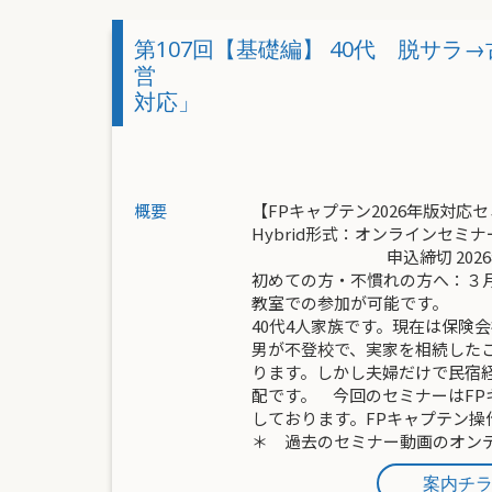
第107回【基礎編】 40代 脱サラ
営 「FPキャ
対応」
概要
【FPキャプテン2026年版対応
Hybrid形式：オンラインセミ
申込締切 2026年4
初めての方・不慣れの方へ：３月
教室での参加が可能です。
40代4人家族です。現在は保険
男が不登校で、実家を相続した
ります。しかし夫婦だけで民宿
配です。 今回のセミナーはF
しております。FPキャプテン
＊ 過去のセミナー動画のオン
案内チ