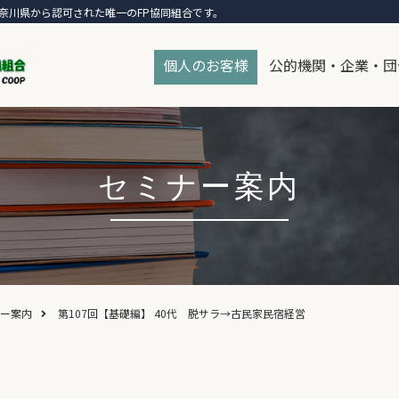
奈川県から認可された唯一のFP協同組合です。
個人のお客様
公的機関・企業・団
セミナー案内
ー案内
第107回【基礎編】 40代 脱サラ→古民家民