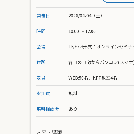
開催日
2026/04/04（土）
時間
10:00 ～ 12:00
会場
Hybrid形式：オンラインセミナー
住所
各自の自宅からパソコン(スマホ)
定員
WEB:50名、KFP教室4名
参加費
無料
無料相談会
あり
内容・講師