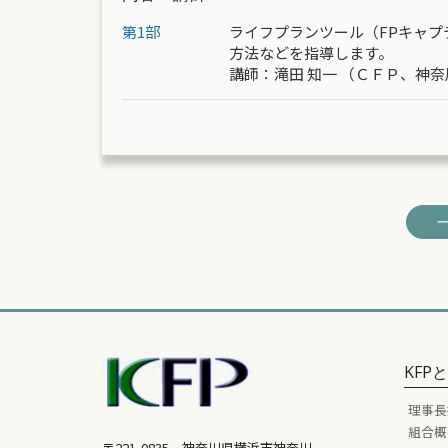
第1部
ライフプランツール（FPキャ
方法などを指導します。
講師：
滝田 知一
（ＣＦＰ、神奈
KFP
理事長
組合概
〒221-0835 神奈川県横浜市神奈川