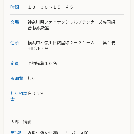
時間
１３：３０～１５：４５
会場
神奈川県ファイナンシャルプランナーズ協同組
合 横浜教室
住所
横浜市神奈川区鶴屋町２－２１－８ 第１安
田ビル７階
定員
予約先着１０名
参加費
無料
無料相談
有ります
会
内容・講師
第1部
老後生活を快適に！リ･バース60