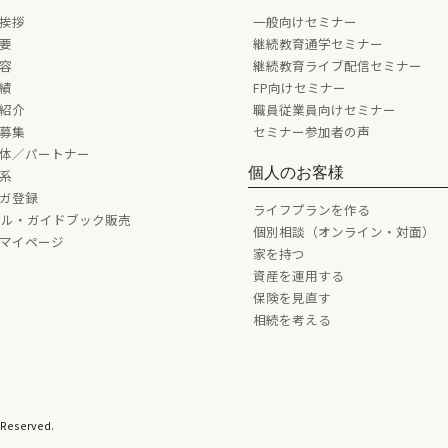
挨拶
一般向けセミナー
要
継続教育通学セミナー
容
継続教育ライブ配信セミナー
績
FP向けセミナー
紹介
職員従業員向けセミナー
募集
セミナー参加者の声
体／パートナー
個人のお客様
系
ガ登録
ライフプランを作る
ール・ガイドブック販売
個別相談（オンライン・対面）
マイページ
家を持つ
資産を運用する
保険を見直す
相続を考える
eserved.