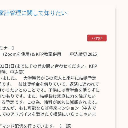
 結婚後の家計管理に関して知りたい
セミナー】
(Zoomを使用) & KFP教室併用 申込締切 2025
1日(日)までにその旨お問い合わせください。KFP
請時、申込要）
いました。 大学時代からの恋人と来年に結婚予定
配です。 彼は奨学金を借りていて、返済に追われて
授かりたいとのことです。子供には奨学金を借りずに
うつもりです。また、結婚後は家庭に力を注ぎたい
る予定です。この為、給料が80%に減額されます。
ませんが、もし可能ならば将来マンション（中古で
してのアドバイスを受けたく相談にいらっしゃいま
デマンド配信を行っています。（一部）