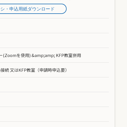
ラシ・申込用紙ダウンロード
Zoomを使用) &amp;amp; KFP教室併用
接続 又はKFP教室（申請時申込要）