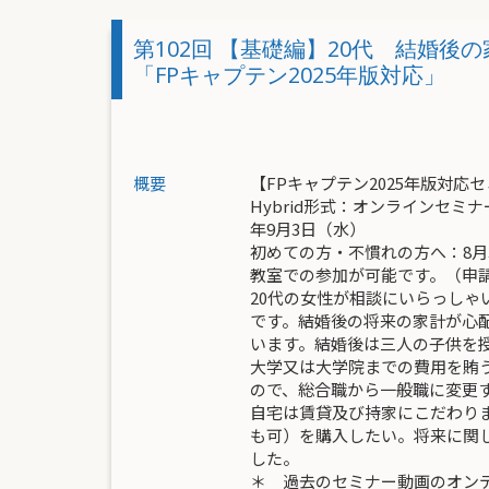
第102回 【基礎編】20代
「FPキャプテン2025年版対応」
概要
【FPキャプテン2025年版対応
Hybrid形式：オンラインセミナー
年9月3日（水）
初めての方・不慣れの方へ：8月3
教室での参加が可能です。（申
20代の女性が相談にいらっしゃ
です。結婚後の将来の家計が心
います。結婚後は三人の子供を
大学又は大学院までの費用を賄
ので、総合職から一般職に変更す
自宅は賃貸及び持家にこだわり
も可）を購入したい。将来に関
した。
＊ 過去のセミナー動画のオン