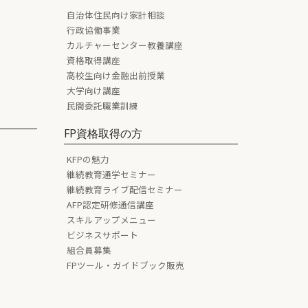
自治体住民向け家計相談
行政協働事業
カルチャーセンター教養講座
資格取得講座
高校生向け金融出前授業
大学向け講座
民間委託職業訓練
FP資格取得の方
KFPの魅力
継続教育通学セミナー
継続教育ライブ配信セミナー
AFP認定研修通信講座
スキルアップメニュー
ビジネスサポート
組合員募集
FPツール・ガイドブック販売