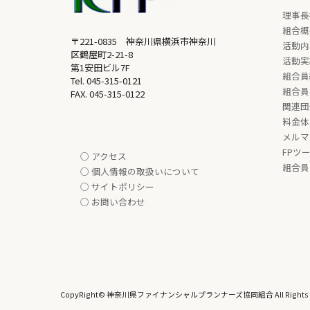
理事長
組合概
〒221-0835 神奈川県横浜市神奈川
活動内
区鶴屋町2-21-8
活動実
第1安田ビル7F
組合員
Tel.
045-315-0121
組合員
FAX. 045-315-0122
関連団
料金体
メルマ
FPツ
○ アクセス
組合員
○ 個人情報の取扱いについて
○ サイトポリシー
○ お問い合わせ
CopyRight© 神奈川県ファイナンシャルプランナーズ協同組合 All Rights R