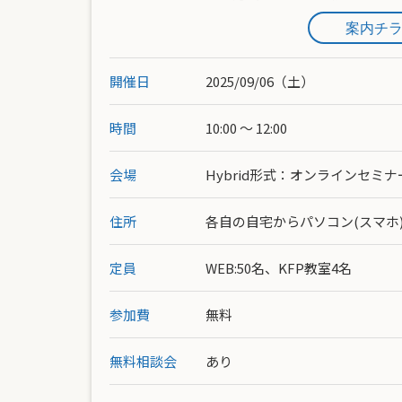
案内チ
開催日
2025/09/06（土）
時間
10:00 ～ 12:00
会場
Hybrid形式：オンラインセミナー(
住所
各自の自宅からパソコン(スマホ)
定員
WEB:50名、KFP教室4名
参加費
無料
無料相談会
あり