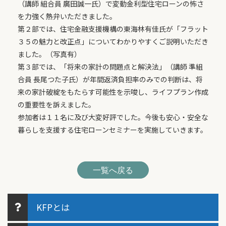
（講師 組合員 廣田誠一氏）で変動金利型住宅ローンの怖さ
を力強く熱弁いただきました。
第２部では、住宅金融支援機構の東海林有佳氏が「フラット
３５の魅力と改正点」についてわかりやすくご説明いただき
ました。（写真有）
第３部では、「将来の家計の問題点と解決法」（講師 準組
合員 長尾つた子氏）が年間返済負担率のみでの判断は、将
来の家計破綻をもたらす可能性を示唆し、ライフプラン作成
の重要性を訴えました。
参加者は１１名に及び大変好評でした。今後も安心・安全な
暮らしを支援する住宅ローンセミナーを実施していきます。
一覧へ戻る
KFPとは