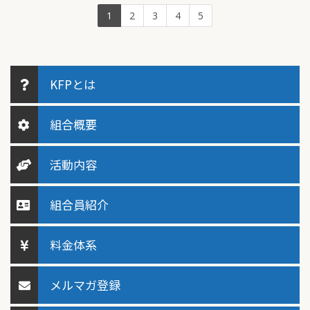
1
2
3
4
5
KFPとは
組合概要
活動内容
組合員紹介
料金体系
メルマガ登録