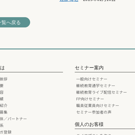
一覧へ戻る
とは
セミナー案内
挨拶
一般向けセミナー
要
継続教育通学セミナー
容
継続教育ライブ配信セミナー
績
FP向けセミナー
紹介
職員従業員向けセミナー
募集
セミナー参加者の声
体／パートナー
個人のお客様
系
ガ登録