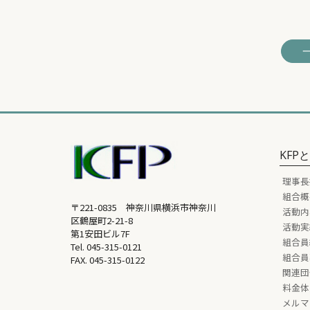
KFP
理事長
組合概
〒221-0835 神奈川県横浜市神奈川
活動内
区鶴屋町2-21-8
活動実
第1安田ビル7F
組合員
Tel.
045-315-0121
組合員
FAX. 045-315-0122
関連団
料金体
メルマ