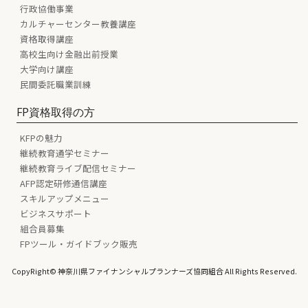
行政協働事業
カルチャーセンター教養講座
資格取得講座
高校生向け金融出前授業
大学向け講座
民間委託職業訓練
FP資格取得の方
KFPの魅力
継続教育通学セミナー
継続教育ライブ配信セミナー
AFP認定研修通信講座
スキルアップメニュー
ビジネスサポート
組合員募集
FPツール・ガイドブック販売
CopyRight© 神奈川県ファイナンシャルプランナーズ協同組合 All Rights Reserved.