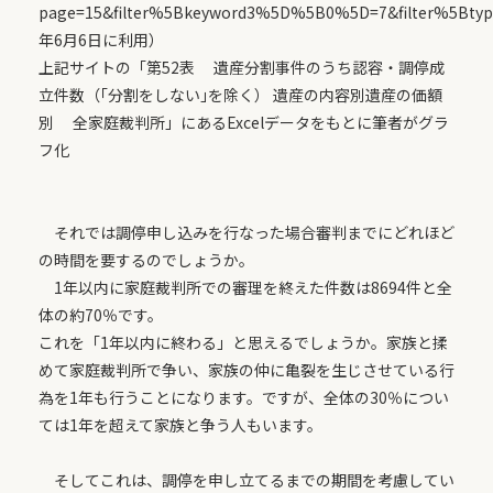
page=15&filter%5Bkeyword3%5D%5B0%5D=7&filter%5Bt
年6月6日に利用）
上記サイトの「第52表 遺産分割事件のうち認容・調停成
立件数（｢分割をしない｣を除く） 遺産の内容別遺産の価額
別 全家庭裁判所」にあるExcelデータをもとに筆者がグラ
フ化
それでは調停申し込みを行なった場合審判までにどれほど
の時間を要するのでしょうか。
1年以内に家庭裁判所での審理を終えた件数は8694件と全
体の約70％です。
これを「1年以内に終わる」と思えるでしょうか。家族と揉
めて家庭裁判所で争い、家族の仲に亀裂を生じさせている行
為を1年も行うことになります。ですが、全体の30％につい
ては1年を超えて家族と争う人もいます。
そしてこれは、調停を申し立てるまでの期間を考慮してい