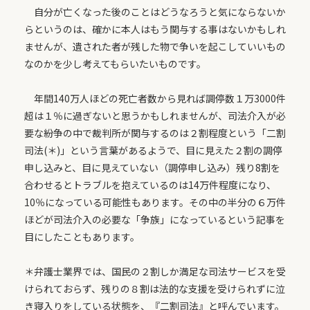
自分が亡くなった後のことはどうなろうと気にならないか
らというのは、確かに本人はもう関与する事はないかもしれ
ませんが、遺された者が残した物で争いを起こしていいもの
なのかを少し考えてもらいたいものです。
年間140万人ほどの死亡者数から見れば調停数１万3000件
超は１％に過ぎないと思うかもしれませんが、司法介入が必
要な紛争の中で裁判所が関与するのは２割程度という「二割
司法(＊)」という言葉があるようで、目に見えた２割の調停
申し込みと、目に見えていない（調停申し込み）残り8割を
合わせるとトラブルを抱えているのは14万件程度になり、
10％になっている可能性もあります。その中の半分の６万件
ほどが司法介入の必要な「争族」になっているという記事を
目にしたこともあります。
＊弁護士業界では、国民の２割しか満足な司法サービスを受
けられておらず、残りの８割は法的な支援を受けられずに泣
き寝入りをしている状態を、『二割司法』と呼んでいます。