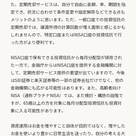
た、定期売却サービスは、自分で自由に金額、率、期間を指
定でき、状況に合わせて条件変更や設定解除などできる点も
メリットのように思います。ただ、一般口座での投資信託の
定期売却では、譲渡所得の計算回数が増え面倒と感じるかも
しれませんので、特定口座またはNISA口座の投資信託で行
った方がより便利です。
NISA口座で保有できる投資信託から毎月分配型が排除され
た一方で、金融庁からはNISA口座を提供する金融機関に対
して、定期売却サービス提供の要望が出ていますので、今後
はSBI証券と楽天証券等の一部の証券会社だけでなく、他の
金融機関にも広がる可能性はあります。また、高齢者向け
NISA（通称プラチナNISA）では、まだ検討・構想の段階で
すが、65歳以上の方を対象に毎月分配型投資信託も投資対
象に入る可能性があります。
資産運用はお金を増やすこと自体が目的ではなく、増やした
お金を使いより豊かに日常生活を送ったり、自分の考える大