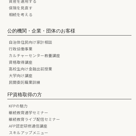
資産を運用する
保険を見直す
相続を考える
公的機関・企業・団体のお客様
自治体住民向け家計相談
行政協働事業
カルチャーセンター教養講座
資格取得講座
高校生向け金融出前授業
大学向け講座
民間委託職業訓練
FP資格取得の方
KFPの魅力
継続教育通学セミナー
継続教育ライブ配信セミナー
AFP認定研修通信講座
スキルアップメニュー