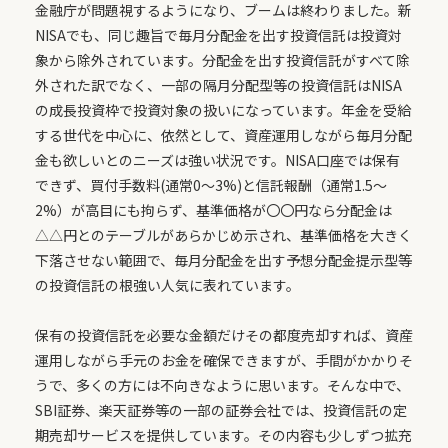
金融庁が問題視するようになり、ブームは終わりました。新
NISAでも、同じ趣旨で毎月分配金を出す投資信託は投資対
象から除外されています。分配金を出す投資信託がすべて除
外された訳でなく、一部の隔月分配型等の投資信託はNISA
の成長投資枠で投資対象の扱いになっています。年金を受給
する世代を中心に、依然として、資産運用しながら毎月分配
金も欲しいとのニーズは強い状況です。NISA口座では保有
できず、買付手数料(通常0～3%)と信託報酬（通常1.5～
2%）が高目にも拘らず、基準価格が〇〇円なら分配金は
△△円とのテーブルがあらかじめ示され、基準価格を大きく
下落させない範囲で、毎月分配金を出す予想分配金提示型等
の投資信託の根強い人気に表れています。
保有の投資信託を必要な金額だけその都度売却すれば、資産
運用しながら手元のお金を確保できますが、手間がかかりそ
うで、多くの方には不向きなように思います。そんな中で、
SBI証券、楽天証券等の一部の証券会社では、投資信託の定
期売却サービスを提供しています。その内容も少しずつ拡充