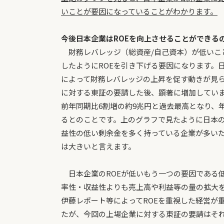
いことが要因になっていることがわかります。
今後日本企業はROEを向上させることができる
財務レバレッジ（総資産/自己資本）が低いこ
したようにROEを引き下げる要因になります。
によって財務レバレッジの上昇を促す動きが見
に対する東証の要請した後、顕著に増加していま
前年同期比6割増の約9兆円と過去最高となり、年間
るとのことです。上のグラフで見たように日本
益性の低い剰余金を多く持っている企業が多いた
は大きいと言えます。
日本企業のROEが低いもう一つの要因である
率性・収益性よりも売上高や利益等の量の拡大を
伊藤レポート等によってROEを重視した経営が
たが、今回の上場企業に対する東証の要請はそ