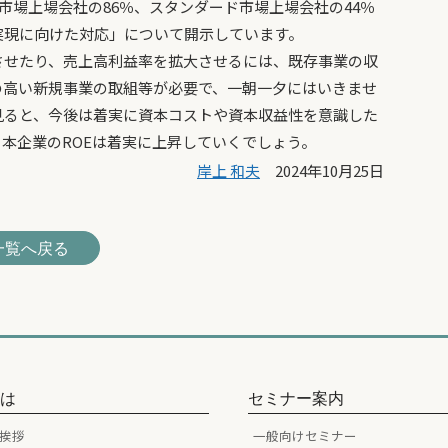
ム市場上場会社の86％、スタンダード市場上場会社の44％
実現に向けた対応」について開示しています。
せたり、売上高利益率を拡大させるには、既存事業の収
の高い新規事業の取組等が必要で、一朝一夕にはいきませ
見ると、今後は着実に資本コストや資本収益性を意識した
本企業のROEは着実に上昇していくでしょう。
岸上 和夫
2024年10月25日
一覧へ戻る
とは
セミナー案内
挨拶
一般向けセミナー