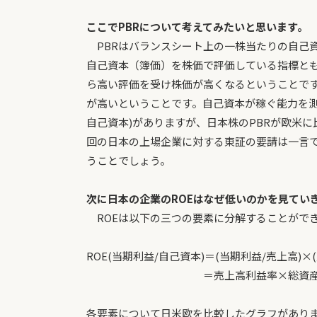
ここでPBRについて考えてみたいと思います。
PBRはバランスシート上の一株当たりの自己
自己資本（簿価）を株価で評価している指標と
ら高い評価を受け株価が高くなるということです
が高いということです。自己資本が稼ぐ能力を測
自己資本)がありますが、日本株のPBRが欧米
回の日本の上場企業に対する東証の要請は一言で
うことでしょう。
次に日本の企業のROEはなぜ低いのかを見てい
ROEは以下の三つの要素に分解することがで
ROE(当期利益/自己資本)＝(当期利益/売上高)×
＝売上高利益率×総資産回転率
各要素について日米欧を比較したグラフがあり