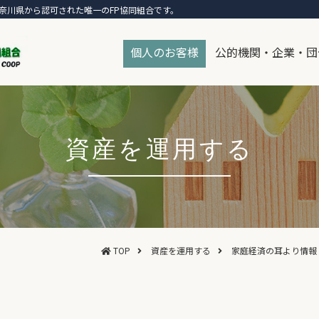
奈川県から認可された唯一のFP協同組合です。
個人のお客様
公的機関・企業・団
資産を運用する
TOP
資産を運用する
家庭経済の耳より情報