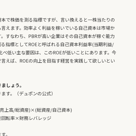
資本で株価を測る指標ですが、言い換えると一株当たりの
も言えます。効率よく利益を稼いでいる自己資本は市場か
。すなわち、PBRが高い企業はその自己資本が稼ぐ能力
る指標としてROEと呼ばれる自己資本利益率(当期利益/
に比べ低い主な要因は、このROEが低いことにあります。今
言えば、ROEの向上を目指す経営を実践して欲しいとい
きましょう。
きます。（デュポンの公式）
(売上高/総資産)×(総資産/自己資本)
×財務レバレッジ
ます。