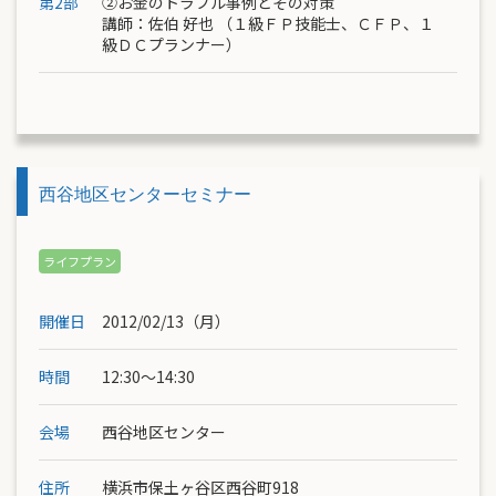
第2部
②お金のトラブル事例とその対策
講師：
佐伯 好也
（１級ＦＰ技能士、ＣＦＰ、１
級ＤＣプランナー）
西谷地区センターセミナー
開催日
2012/02/13（月）
時間
12:30～14:30
会場
西谷地区センター
住所
横浜市保土ヶ谷区西谷町918