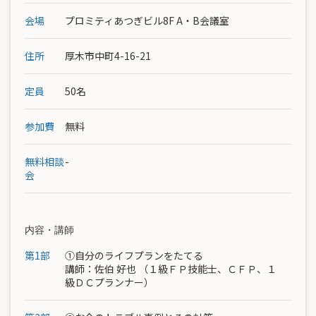
会場
プロミティあつぎビル8F A・B会議室
住所
厚木市中町4-16-21
定員
50名
参加費
無料
無料相談
-
会
内容・講師
第1部
①自分のライフプランをたてる
講師：
佐伯 好也
（１級ＦＰ技能士、ＣＦＰ、１
級ＤＣプランナー）