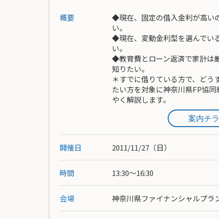
概要
◆現在、固定の借入金利が高い
い。
◆現在、変動金利型を選んでい
い。
◆教育費とローン返済で家計は
知りたい。
＊すでに借りている方で、どう
たい方を対象に神奈川県FP協同
やく解説します。
案内チ
開催日
2011/11/27（日）
時間
13:30～16:30
会場
神奈川県ファイナンシャルプラ