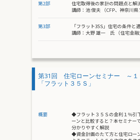
第2部
住宅取得後の家計の問題点と解
講師：
池 俊夫
（CFP、神奈川
第3部
「フラット35S」住宅の条件と
講師：大野 雄一 氏 （
住宅金融
第31回 住宅ローンセミナー ～１
「フラット３５Ｓ」
概要
◆フラット３５Ｓの金利１％引
ーンと比較すると？本セミナー
分かりやすく解説
◆資金計画のたて方と住宅ロー