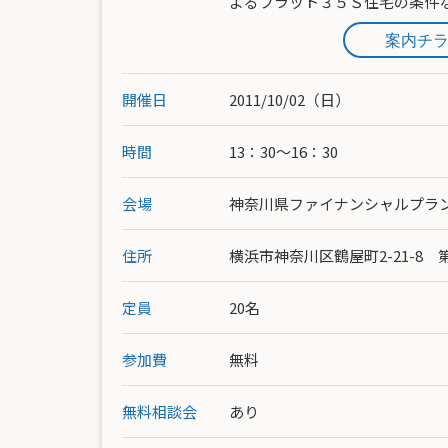
よるフラット３５Ｓ住宅の条件
案内チ
開催日
2011/10/02（日）
時間
13：30～16：30
会場
神奈川県ファイナンシャルプラ
住所
横浜市神奈川区鶴屋町2-21-8
定員
20名
参加費
無料
無料相談会
あり