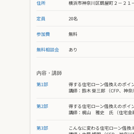
住所
横浜市神奈川区鶴屋町２－２１
定員
20名
参加費
無料
無料相談会
あり
内容・講師
第1部
得する住宅ローン借換えのポイ
講師：
鈴木 榮三郎
（CFP、神
第2部
得する住宅ローン借換えのポイ
講師：梶山 雅史 氏 （
住宅金
第3部
こんなに変わる住宅ローン借換