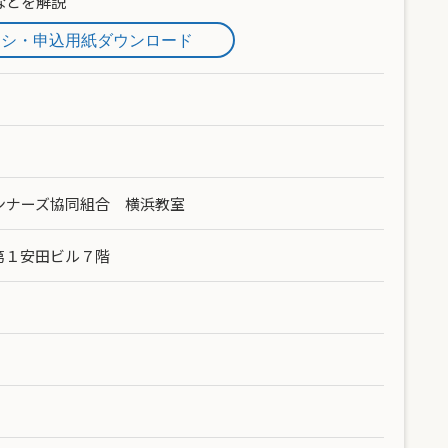
などを解説
ラシ・申込用紙ダウンロード
ンナーズ協同組合 横浜教室
 第１安田ビル７階