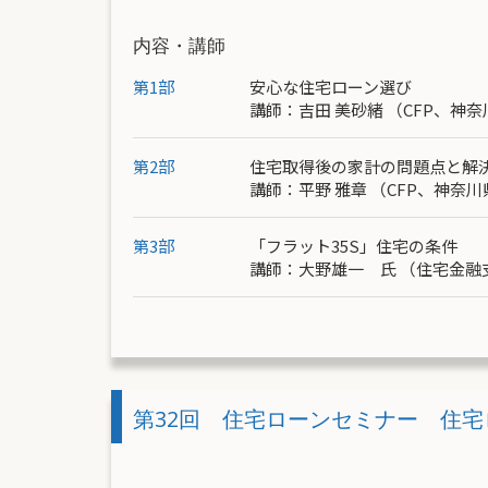
内容・講師
第1部
安心な住宅ローン選び
講師：
吉田 美砂緒
（CFP、神
第2部
住宅取得後の家計の問題点と解
講師：
平野 雅章
（CFP、神奈
第3部
「フラット35S」住宅の条件
講師：大野雄一 氏 （
住宅金融
第32回 住宅ローンセミナー 住