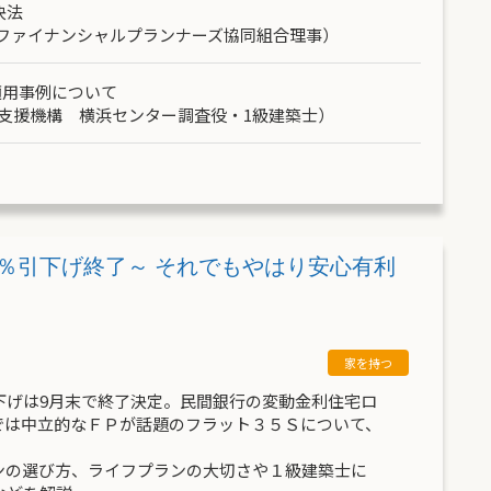
決法
県ファイナンシャルプランナーズ協同組合理事）
適用事例について
支援機構
横浜センター調査役・1級建築士）
％引下げ終了～ それでもやはり安心有利
下げは9月末で終了決定。民間銀行の変動金利住宅ロ
では中立的なＦＰが話題のフラット３５Ｓについて、
ンの選び方、ライフプランの大切さや１級建築士に