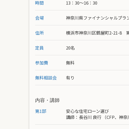
時間
13：30～16：30
会場
神奈川県ファイナンシャルプラ
住所
横浜市神奈川区鶴屋町2-21-8
定員
20名
参加費
無料
無料相談会
有り
内容・講師
第1部
安心な住宅ローン選び
講師：
長谷川 良行
（CFP、神