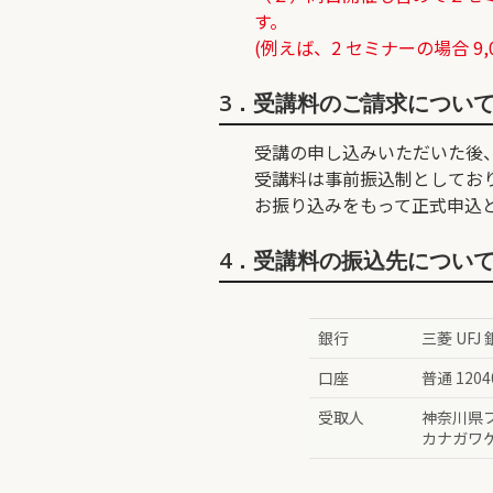
す。
(例えば、2 セミナーの場合 9,00
3．受講料のご請求につい
受講の申し込みいただいた後
受講料は事前振込制としており
お振り込みをもって正式申込
4．受講料の振込先につい
銀行
三菱 UFJ
口座
普通 1204
受取人
神奈川県
カナガワ