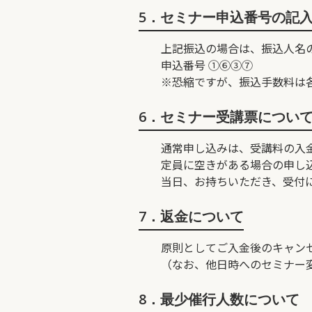
5．セミナー申込番号の記
上記振込の場合は、振込人名
申込番号 ①⑥③⑦ 例 
※恐縮ですが、振込手数料は
6．セミナー受講票につい
通常申し込みは、受講料の入
定員に空きがある場合の申し
当日、お持ちいただき、受付
7．返金について
原則としてご入金後のキャン
（なお、他日時へのセミナー
8．最少催行人数について