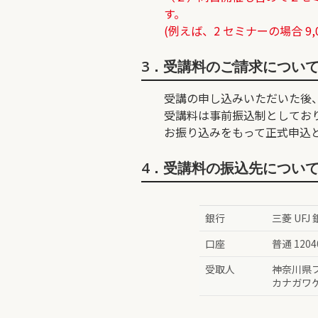
す。
(例えば、2 セミナーの場合 9,00
3．受講料のご請求につい
受講の申し込みいただいた後
受講料は事前振込制としており
お振り込みをもって正式申込
4．受講料の振込先につい
銀行
三菱 UFJ
口座
普通 1204
受取人
神奈川県
カナガワ