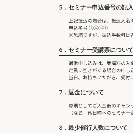
5．セミナー申込番号の記
上記振込の場合は、振込人名
申込番号 ①⑥③⑦ 例 
※恐縮ですが、振込手数料は
6．セミナー受講票につい
通常申し込みは、受講料の入
定員に空きがある場合の申し
当日、お持ちいただき、受付
7．返金について
原則としてご入金後のキャン
（なお、他日時へのセミナー
8．最少催行人数について