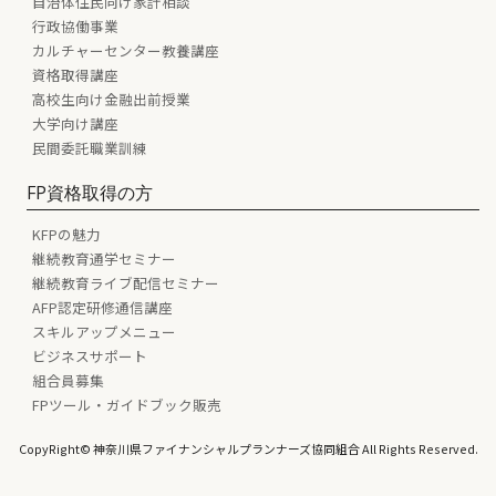
自治体住民向け家計相談
行政協働事業
カルチャーセンター教養講座
資格取得講座
高校生向け金融出前授業
大学向け講座
民間委託職業訓練
FP資格取得の方
KFPの魅力
継続教育通学セミナー
継続教育ライブ配信セミナー
AFP認定研修通信講座
スキルアップメニュー
ビジネスサポート
組合員募集
FPツール・ガイドブック販売
CopyRight© 神奈川県ファイナンシャルプランナーズ協同組合 All Rights Reserved.