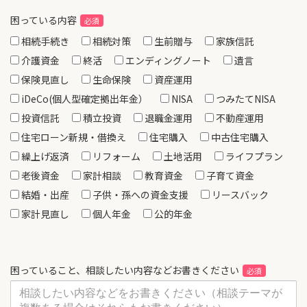
困っている内容
相続手続き
相続対策
生前贈与
家族信託
介護資金
終活
エンディングノート
遺言
保険見直し
生命保険
資産運用
iDeCo(個人型確定拠出年金）
NISA
つみたてNISA
投資信託
積立投資
退職金運用
不動産運用
住宅ローン新規・借換え
住宅購入
中古住宅購入
繰上げ返済
リフォーム
土地活用
ライフプラン
老後資金
家計相談
教育資金
子育て資金
結婚・出産
子供・孫への資金支援
リースバック
家計見直し
個人年金
公的年金
困っていること、相談したい内容などお書きください