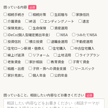
困っている内容
相続手続き
相続対策
生前贈与
家族信託
介護資金
終活
エンディングノート
遺言
保険見直し
生命保険
資産運用
iDeCo(個人型確定拠出年金）
NISA
つみたてNISA
投資信託
積立投資
退職金運用
不動産運用
住宅ローン新規・借換え
住宅購入
中古住宅購入
繰上げ返済
リフォーム
土地活用
ライフプラン
老後資金
家計相談
教育資金
子育て資金
結婚・出産
子供・孫への資金支援
リースバック
家計見直し
個人年金
公的年金
困っていること、相談したい内容などお書きください