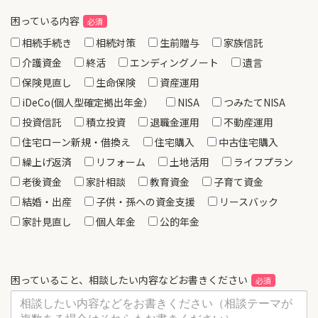
困っている内容
相続手続き
相続対策
生前贈与
家族信託
介護資金
終活
エンディングノート
遺言
保険見直し
生命保険
資産運用
iDeCo(個人型確定拠出年金）
NISA
つみたてNISA
投資信託
積立投資
退職金運用
不動産運用
住宅ローン新規・借換え
住宅購入
中古住宅購入
繰上げ返済
リフォーム
土地活用
ライフプラン
老後資金
家計相談
教育資金
子育て資金
結婚・出産
子供・孫への資金支援
リースバック
家計見直し
個人年金
公的年金
困っていること、相談したい内容などお書きください