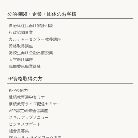
公的機関・企業・団体のお客様
自治体住民向け家計相談
行政協働事業
カルチャーセンター教養講座
資格取得講座
高校生向け金融出前授業
大学向け講座
民間委託職業訓練
FP資格取得の方
KFPの魅力
継続教育通学セミナー
継続教育ライブ配信セミナー
AFP認定研修通信講座
スキルアップメニュー
ビジネスサポート
組合員募集
FPツール・ガイドブック販売