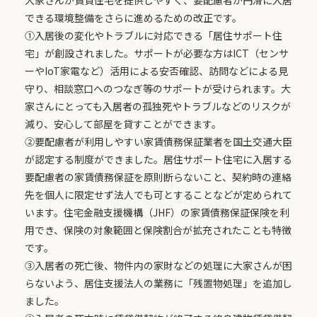
大家さんが賃貸住宅を提供しやすく、要配慮者が円滑に入居
できる環境整備をさらに進めるための改正です。
①入居後の変化やトラブルに対応できる「居住サポート住
宅」が創設されました。サポートが必要な方はICT（センサ
ーやIoT家電など）活用による安否確認、訪問などによる見
守り、相談窓口へのつなぎ等のサポートが受けられます。大
家さんにとっても入居者の孤独死やトラブルなどのリスクが
減り、安心して部屋を貸すことができます。
②要配慮者が利用しやすい家賃債務保証業者を国土交通大臣
が認定する制度ができました。居住サポート住宅に入居する
要配慮者の家賃債務保証を原則断らないこと、契約時の連絡
先を個人に限定せず法人でも可とすることなどが定められて
います。住宅金融支援機構（JHF）の家賃債務保証保険を利
用でき、保険の対象範囲と保険割合が拡充されたことも特徴
です。
③入居者の死亡後、物件内の家財などの処理に大家さんが困
らないよう、居住支援法人の業務に「残置物処理」を追加し
ました。