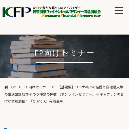
FP向けセミナー
TOP
FP向けセミナー
【基礎編】コロナ禍での結婚と自宅購入等
の生活設計及びFPの６種類の係数 【オンラインセミナー】FPキャプテンのお
得な情報満載： 『Q and A』有効活用