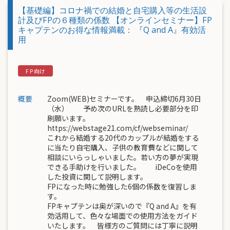
【基礎編】コロナ禍での結婚と自宅購入等の生活設
計及びFPの６種類の係数 【オンラインセミナー】FP
キャプテンのお得な情報満載： 『Q and A』有効活
用
概要
Zoom(WEB)セミナーです。 申込締切6月30日
（水） 予め次のURLを熟読し必要部分を印
刷願います。
https://webstage21.com/cf/webseminar/
これから結婚する20代のカップルが結婚をする
に当たり自宅購入、子供の教育費などに関して
相談にいらっしゃいました。若い方の夢が実現
できる手助けを行いました。 iDeCoを使用
した投資に関して説明します。
FPになった時に勉強した6個の係数を復習しま
す。
FPキャプテンは奥が深いので『Q and A』を有
効活用して、色々な場面での使用方法をガイド
いたします。 皆様方のご質問には丁寧に説明