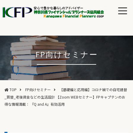
FP向けセミナー
TOP
FP向けセミナー
【基礎編と応用編】コロナ禍での自宅建替
_買替_老後資金などの生活設計 【Zoom WEBセミナー】FPキャプテンのお
得な情報満載： 『Q and A』有効活用