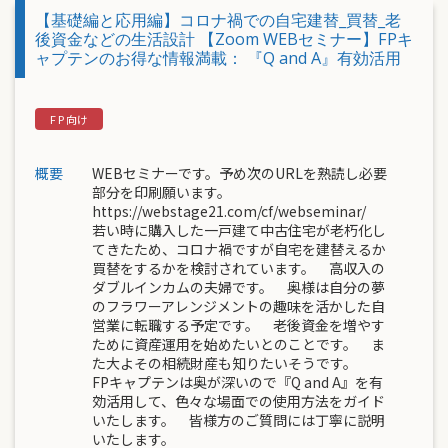
【基礎編と応用編】コロナ禍での自宅建替_買替_老
後資金などの生活設計 【Zoom WEBセミナー】FPキ
ャプテンのお得な情報満載： 『Q and A』有効活用
概要
WEBセミナーです。予め次のURLを熟読し必要
部分を印刷願います。
https://webstage21.com/cf/webseminar/
若い時に購入した一戸建て中古住宅が老朽化し
てきたため、コロナ禍ですが自宅を建替えるか
買替をするかを検討されています。 高収入の
ダブルインカムの夫婦です。 奥様は自分の夢
のフラワーアレンジメントの趣味を活かした自
営業に転職する予定です。 老後資金を増やす
ために資産運用を始めたいとのことです。 ま
た大よその相続財産も知りたいそうです。
FPキャプテンは奥が深いので『Q and A』を有
効活用して、色々な場面での使用方法をガイド
いたします。 皆様方のご質問には丁寧に説明
いたします。