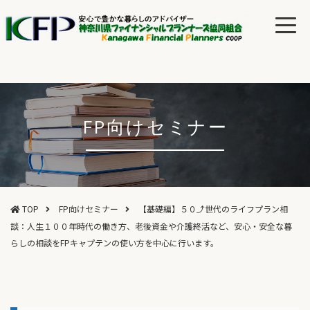
FP向けセミナー
TOP
FP向けセミナー
【基礎編】５０⤴世代のライフプラン相
談：人生１００年時代の働き方、老後資金や介護終活など、安心・安全な暮
らしの相談をFPキャプテンの使い方を中心に行います。