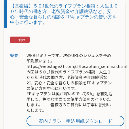
【基礎編】５０⤴世代のライフプラン相談：人生１０
０年時代の働き方、老後資金や介護終活など、安
心・安全な暮らしの相談をFPキャプテンの使い方を
中心に行います。
概要
WEBセミナーです。次のURLのレジュメを予め
印刷願います。
https://webstage21.com/cf/fpcaptain_seminar.html
今回は５０⤴世代のライフプラン相談：人生１
００年時代の働き方、老後資金や介護終活な
ど、安心・安全な暮らしの相談をFPキャプテン
の使い方を中心に行います。
FPキャプテンは奥が深いので『Q&A』を有効活
用して、色々な場面での使用方法をガイドいた
します。 皆様方のご質問には丁寧に説明い
たします。
案内チラシ・申込用紙ダウンロード