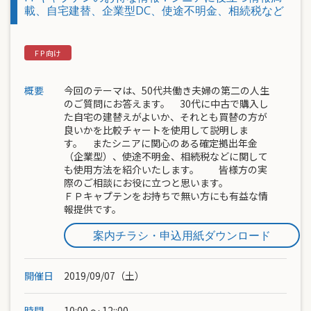
載、自宅建替、企業型DC、使途不明金、相続税など
概要
今回のテーマは、50代共働き夫婦の第二の人生
のご質問にお答えます。 30代に中古で購入し
た自宅の建替えがよいか、それとも買替の方が
良いかを比較チャートを使用して説明しま
す。 またシニアに関心のある確定拠出年金
（企業型）、使途不明金、相続税などに関して
も使用方法を紹介いたします。 皆様方の実
際のご相談にお役に立つと思います。
ＦＰキャプテンをお持ちで無い方にも有益な情
報提供です。
案内チラシ・申込用紙ダウンロード
開催日
2019/09/07（土）
時間
10:00 ～ 12::00