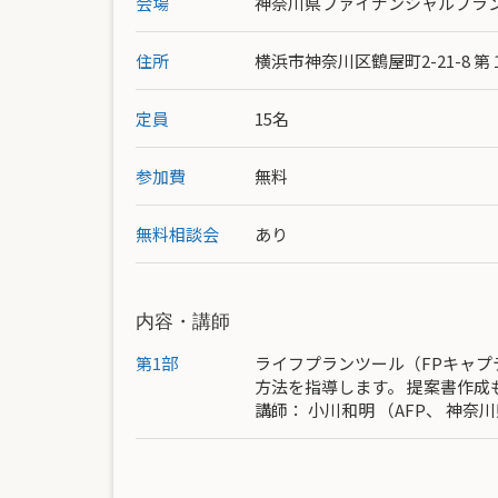
会場
神奈川県ファイナンシャルプラ
住所
横浜市神奈川区鶴屋町2-21-8 
定員
15名
参加費
無料
無料相談会
あり
内容・講師
第1部
ライフプランツール（FPキャ
方法を指導します。 提案書作成
講師：
小川和明
（AFP、 神