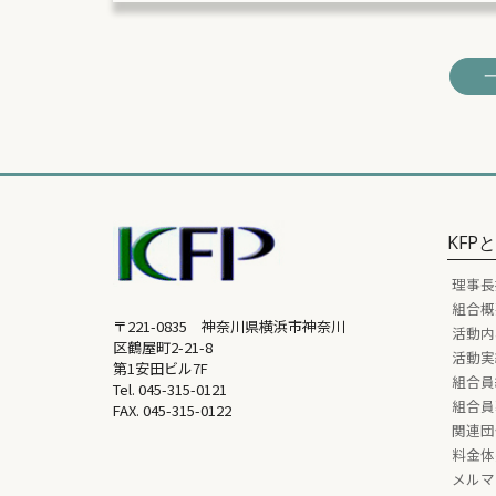
KFP
理事長
組合概
〒221-0835 神奈川県横浜市神奈川
活動内
区鶴屋町2-21-8
活動実
第1安田ビル7F
組合員
Tel.
045-315-0121
組合員
FAX. 045-315-0122
関連団
料金体
メルマ