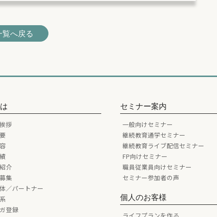
一覧へ戻る
とは
セミナー案内
挨拶
一般向けセミナー
要
継続教育通学セミナー
容
継続教育ライブ配信セミナー
績
FP向けセミナー
紹介
職員従業員向けセミナー
募集
セミナー参加者の声
体／パートナー
個人のお客様
系
ガ登録
ライフプランを作る