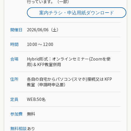
行っています。（一部）
案内チラシ・申込用紙ダウンロード
開催日
2026/06/06（土）
時間
10:00 ～ 12:00
会場
Hybrid形式：オンラインセミナー(Zoomを使
用) & KFP教室併用
住所
各自の自宅からパソコン(スマホ)接続又は KFP
教室（申請時申込要）
定員
WEB:50名
参加費
無料
無料相談
あり