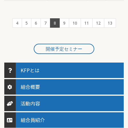
4
5
6
7
8
9
10
11
12
13
開催予定セミナー
KFPとは
組合概要
活動内容
組合員紹介