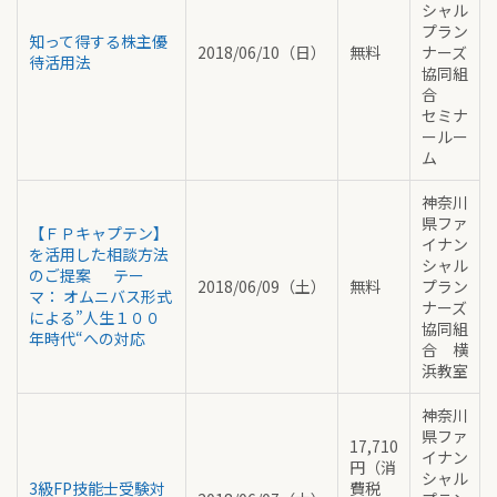
シャル
プラン
知って得する株主優
2018/06/10（日）
無料
ナーズ
待活用法
協同組
合
セミナ
ールー
ム
神奈川
県ファ
【ＦＰキャプテン】
イナン
を活用した相談方法
シャル
のご提案 テー
2018/06/09（土）
無料
プラン
マ： オムニバス形式
ナーズ
による”人生１００
協同組
年時代“への対応
合 横
浜教室
神奈川
県ファ
17,710
イナン
円（消
シャル
3級FP技能士受験対
費税