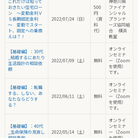
これだけは知って
神奈川県
おきたい住宅ロー
500
ファイナ
ン ～変動金利Ｖ
円
ンシャル
Ｓ長期固定金利
2022/07/24（日）
（資
プランナ
～ 変動でスター
料
ーズ協同組
ト、固定への乗換
代）
合 横浜
えは？！
教室
オンライ
【基礎編】：30代
ンセミナ
_結婚するにあたり
2022/07/09（土）
無料
ー（Zoom
生活設計の相談依
を使用）
頼
です。
オンライ
【基礎編】：転職
ンセミナ
する、しない、あ
2022/06/11（土）
無料
ー（Zoom
なたならどうす
を使用）
る？
です。
オンライ
【基礎編】：40代
ンセミナ
_生命保険の見直し
2022/05/14（土）
無料
ー（Zoom
相談事例
を使用）