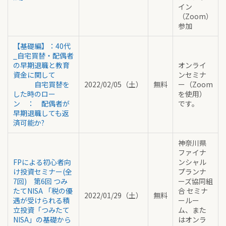
イン
（Zoom）
参加
【基礎編】：40代
_自宅買替・配偶者
の早期退職と教育
オンライ
資金に関して
ンセミナ
自宅買替を
2022/02/05（土）
無料
ー（Zoom
した時のロー
を使用）
ン ： 配偶者が
です。
早期退職しても返
済可能か?
神奈川県
ファイナ
FPによる初心者向
ンシャル
け投資セミナー(全
プランナ
7回) 第6回 つみ
ーズ協同組
たてNISA 「税の優
合 セミナ
2022/01/29（土）
無料
遇が受けられる積
ールー
立投資「つみたて
ム、また
NISA」の基礎から
はオンラ