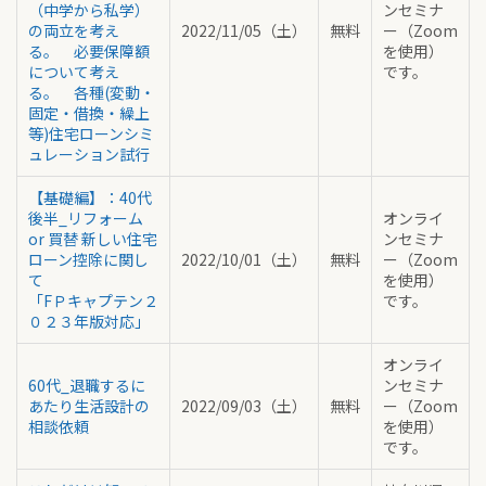
（中学から私学）
ンセミナ
の両立を考え
2022/11/05（土）
無料
ー（Zoom
る。 必要保障額
を使用）
について考え
です。
る。 各種(変動・
固定・借換・繰上
等)住宅ローンシミ
ュレーション試行
【基礎編】：40代
後半_リフォーム
オンライ
or 買替 新しい住宅
ンセミナ
ローン控除に関し
2022/10/01（土）
無料
ー（Zoom
て
を使用）
「FＰキャプテン２
です。
０２３年版対応」
オンライ
60代_退職するに
ンセミナ
あたり生活設計の
2022/09/03（土）
無料
ー（Zoom
相談依頼
を使用）
です。