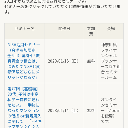
2011年からの過去に開催されたセミナーです。
セミナー名をクリックしていただくと詳細情報がご覧いただけま
す。
セミナー名
開催日
参加
会場
費
NISA活用セミナー
神奈川県
（会場参加限定
ファイナ
全6回）第3回「教
ンシャル
育資金の積立は、
2023/01/15（日）
無料
プランナ
つみたてNISAと変
ーズ協同組
額保険どちらにメ
合 セミナ
リットがあるか」
ールーム
第77回【基礎編】
30代_子供は中高
私学一貫校に通わ
オンライ
せたい。 手狭に
ンセミナ
なったマンション
2023/01/14（土）
無料
ー（Zoom
の借換 or 新規購入
を使用）
に関して 「FＰキ
です。
ャプテン２０２３