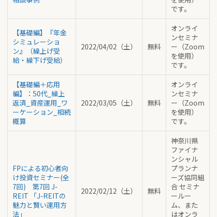
です。
オンライ
【基礎編】『年金
ンセミナ
シミュレーショ
2022/04/02（土）
無料
ー（Zoom
ン』（繰上げ受
を使用）
給・繰下げ受給）
です。
【基礎編＋応用
オンライ
編】：50代_繰上
ンセミナ
返済_資産運用_ワ
2022/03/05（土）
無料
ー（Zoom
ーケーション_相続
を使用）
概算
です。
神奈川県
ファイナ
ンシャル
FPによる初心者向
プランナ
け投資セミナー(全
ーズ協同組
7回) 第7回 J-
合 セミナ
2022/02/12（土）
無料
REIT 「J-REITの
ールー
魅力と賢い運用方
ム、また
法」
はオンラ