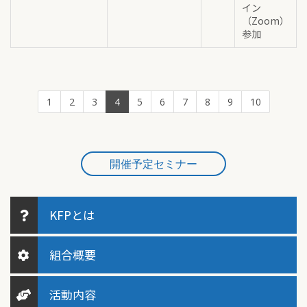
イン
（Zoom）
参加
1
2
3
4
5
6
7
8
9
10
開催予定セミナー
KFPとは
組合概要
活動内容