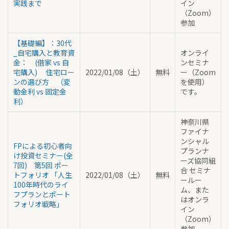
実践まで
イン
（Zoom）
参加
【基礎編】：30代
_自宅購入と教育資
オンライ
金： (借家 vs 自
ンセミナ
宅購入) 住宅ロー
2022/01/08（土）
無料
ー（Zoom
ンの選び方 （変
を使用）
動金利 vs 固定金
です。
利）
神奈川県
ファイナ
ンシャル
FPによる初心者向
プランナ
け投資セミナー(全
ーズ協同組
7回) 第5回 ポー
合 セミナ
トフォリオ 「人生
2022/01/08（土）
無料
ールー
100年時代のライ
ム、また
フプランとポート
はオンラ
フォリオ戦略」
イン
（Zoom）
参加