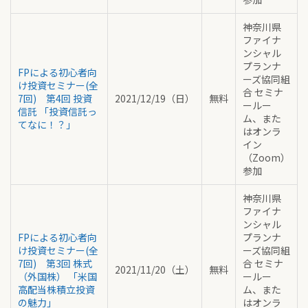
神奈川県
ファイナ
ンシャル
プランナ
FPによる初心者向
ーズ協同組
け投資セミナー(全
合 セミナ
7回) 第4回 投資
2021/12/19（日）
無料
ールー
信託 「投資信託っ
ム、また
てなに！？」
はオンラ
イン
（Zoom）
参加
神奈川県
ファイナ
ンシャル
FPによる初心者向
プランナ
け投資セミナー(全
ーズ協同組
7回) 第3回 株式
合 セミナ
2021/11/20（土）
無料
（外国株） 「米国
ールー
高配当株積立投資
ム、また
の魅力」
はオンラ