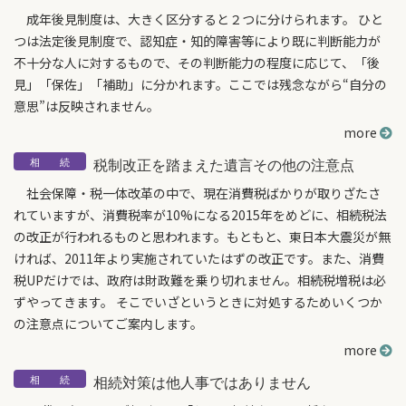
成年後見制度は、大きく区分すると２つに分けられます。 ひと
つは法定後見制度で、認知症・知的障害等により既に判断能力が
不十分な人に対するもので、その判断能力の程度に応じて、「後
見」「保佐」「補助」に分かれます。ここでは残念ながら“自分の
意思”は反映されません。
more
税制改正を踏まえた遺言その他の注意点
社会保障・税一体改革の中で、現在消費税ばかりが取りざたさ
れていますが、消費税率が10%になる2015年をめどに、相続税法
の改正が行われるものと思われます。もともと、東日本大震災が無
ければ、2011年より実施されていたはずの改正です。また、消費
税UPだけでは、政府は財政難を乗り切れません。相続税増税は必
ずやってきます。 そこでいざというときに対処するためいくつか
の注意点についてご案内します。
more
相続対策は他人事ではありません