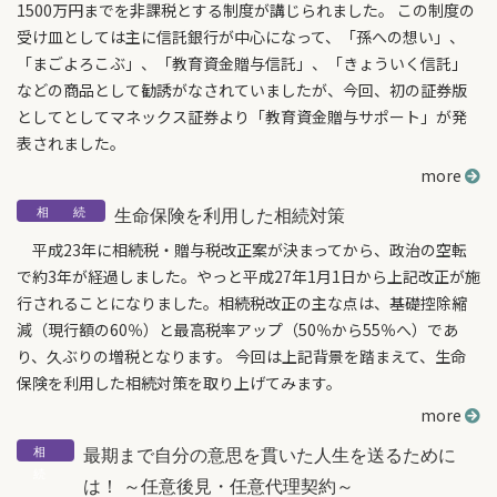
1500万円までを非課税とする制度が講じられました。 この制度の
受け皿としては主に信託銀行が中心になって、「孫への想い」、
「まごよろこぶ」、「教育資金贈与信託」、「きょういく信託」
などの商品として勧誘がなされていましたが、今回、初の証券版
としてとしてマネックス証券より「教育資金贈与サポート」が発
表されました。
more
生命保険を利用した相続対策
平成23年に相続税・贈与税改正案が決まってから、政治の空転
で約3年が経過しました。やっと平成27年1月1日から上記改正が施
行されることになりました。相続税改正の主な点は、基礎控除縮
減（現行額の60％）と最高税率アップ（50％から55％へ）であ
り、久ぶりの増税となります。 今回は上記背景を踏まえて、生命
保険を利用した相続対策を取り上げてみます。
more
最期まで自分の意思を貫いた人生を送るために
は！ ～任意後見・任意代理契約～