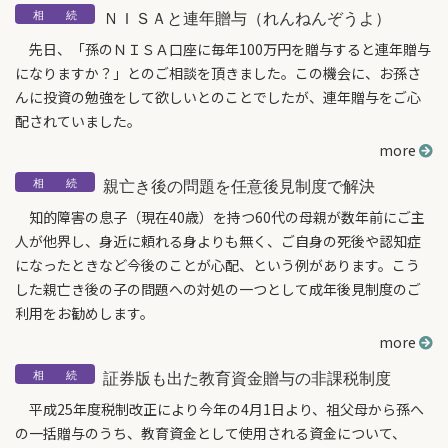
ＮＩＳＡと連年贈与（れんねんぞうよ）
先日、「孫のＮＩＳＡ口座に毎年100万円を贈与すると連年贈与
になりますか？」とのご相談を頂きました。この機会に、お孫さ
んに投資の勉強をして欲しいとのことでしたが、連年贈与をご心
配されていました。
more
親亡き後の問題を任意後見制度で解決
知的障害の息子（現在40歳）を持つ60代の母親が数年前にご主
人が他界し、身近に頼れる身よりも無く、ご自身の死後や認知症
になったときなど今後のことが心配、という例があります。こう
した親亡き後の子の問題への対処の一つとして成年後見制度のご
利用をお勧めします。
more
証券版も出た教育資金贈与の非課税制度
平成25年度税制改正により今年の4月1日より、祖父母から孫へ
の一括贈与のうち、教育資金として使用される資金について、