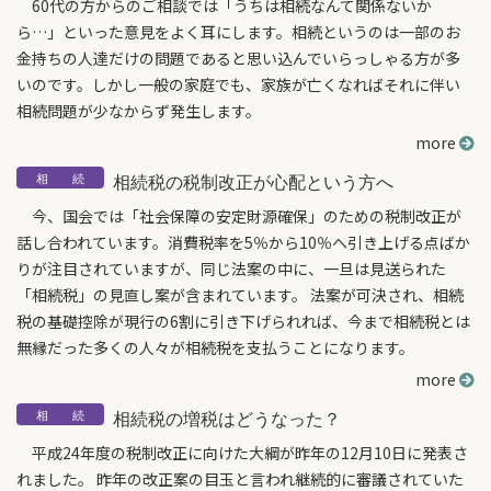
60代の方からのご相談では「うちは相続なんて関係ないか
ら…」といった意見をよく耳にします。相続というのは一部のお
金持ちの人達だけの問題であると思い込んでいらっしゃる方が多
いのです。しかし一般の家庭でも、家族が亡くなればそれに伴い
相続問題が少なからず発生します。
more
相続税の税制改正が心配という方へ
今、国会では「社会保障の安定財源確保」のための税制改正が
話し合われています。消費税率を5％から10％へ引き上げる点ばか
りが注目されていますが、同じ法案の中に、一旦は見送られた
「相続税」の見直し案が含まれています。 法案が可決され、相続
税の基礎控除が現行の6割に引き下げられれば、今まで相続税とは
無縁だった多くの人々が相続税を支払うことになります。
more
相続税の増税はどうなった？
平成24年度の税制改正に向けた大綱が昨年の12月10日に発表さ
れました。 昨年の改正案の目玉と言われ継続的に審議されていた