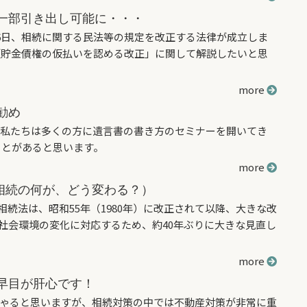
一部引き出し可能に・・・
月6日、相続に関する民法等の規定を改正する法律が成立しま
預貯金債権の仮払いを認める改正」に関して解説したいと思
more
勧め
私たちは多くの方に遺言書の書き方のセミナーを開いてき
ことがあると思います。
more
（相続の何が、どう変わる？）
相続法は、昭和55年（1980年）に改正されて以降、大きな改
社会環境の変化に対応するため、約40年ぶりに大きな見直し
more
早目が肝心です！
ゃると思いますが、相続対策の中では不動産対策が非常に重