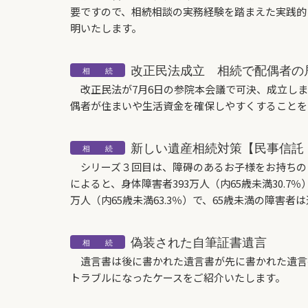
要ですので、相続相談の実務経験を踏まえた実践的
明いたします。
改正民法成立 相続で配偶者の
改正民法が7月6日の参院本会議で可決、成立し
偶者が住まいや生活資金を確保しやすくすることを
新しい遺産相続対策【民事信託（
シリーズ３回目は、障碍のあるお子様をお持ちのご
によると、身体障害者393万人（内65歳未満30.7％
万人（内65歳未満63.3％）で、65歳未満の障害者
偽装された自筆証書遺言
遺言書は後に書かれた遺言書が先に書かれた遺言
トラブルになったケースをご紹介いたします。