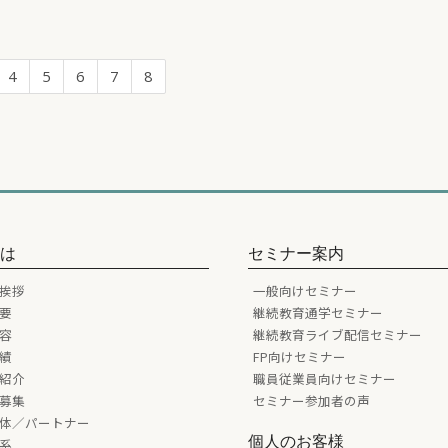
4
5
6
7
8
とは
セミナー案内
挨拶
一般向けセミナー
要
継続教育通学セミナー
容
継続教育ライブ配信セミナー
績
FP向けセミナー
紹介
職員従業員向けセミナー
募集
セミナー参加者の声
体／パートナー
個人のお客様
系