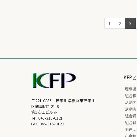
1
2
3
KFP
理事長
組合概
〒221-0835 神奈川県横浜市神奈川
活動内
区鶴屋町2-21-8
活動実
第1安田ビル7F
組合員
Tel.
045-315-0121
組合員
FAX. 045-315-0122
関連団
料金体