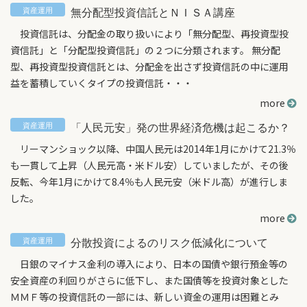
無分配型投資信託とＮＩＳＡ講座
投資信託は、分配金の取り扱いにより「無分配型、再投資型投
資信託」と「分配型投資信託」の２つに分類されます。 無分配
型、再投資型投資信託とは、分配金を出さず投資信託の中に運用
益を蓄積していくタイプの投資信託・・・
more
「人民元安」発の世界経済危機は起こるか？
リーマンショック以降、中国人民元は2014年1月にかけて21.3％
も一貫して上昇（人民元高・米ドル安）していましたが、その後
反転、今年1月にかけて8.4％も人民元安（米ドル高）が進行しま
した。
more
分散投資によるのリスク低減化について
日銀のマイナス金利の導入により、日本の国債や銀行預金等の
安全資産の利回りがさらに低下し、また国債等を投資対象とした
ＭＭＦ等の投資信託の一部には、新しい資金の運用は困難とみ