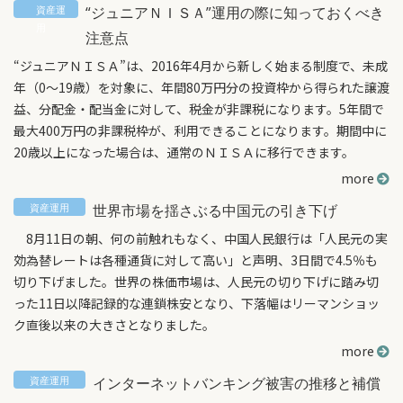
“ジュニアＮＩＳＡ”運用の際に知っておくべき
注意点
“ジュニアＮＩＳＡ”は、2016年4月から新しく始まる制度で、未成
年（0～19歳）を対象に、年間80万円分の投資枠から得られた譲渡
益、分配金・配当金に対して、税金が非課税になります。5年間で
最大400万円の非課税枠が、利用できることになります。期間中に
20歳以上になった場合は、通常のＮＩＳＡに移行できます。
more
世界市場を揺さぶる中国元の引き下げ
8月11日の朝、何の前触れもなく、中国人民銀行は「人民元の実
効為替レートは各種通貨に対して高い」と声明、3日間で4.5％も
切り下げました。世界の株価市場は、人民元の切り下げに踏み切
った11日以降記録的な連鎖株安となり、下落幅はリーマンショッ
ク直後以来の大きさとなりました。
more
インターネットバンキング被害の推移と補償