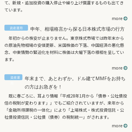
て、新規・追加投資の購入停止や繰り上げ償還するものも出てき
ています。
more
申年、相場格言から探る日本株式市場の行方
年初からの株安が止まりません。東京株式市場では昨年末から
の原油先物相場の安値更新、米国株価の下落、中国経済の悪化懸
念、中東情勢の緊迫化を材料に株価は大幅下落の様相を呈してい
ます。
more
年末まで、あとわずか。ドル建てMMFをお持ち
の方はお急ぎを！
既に春ごろに、耳より情報「平成28年1月から「債券・公社債投
信の税制が変わります」」でもご紹介されていますが、来年から
「金融所得課税の一体化」により「上場株式・株式投資信託・公
社債投資信託・公社債（債券）の税制統一」がされます。
more