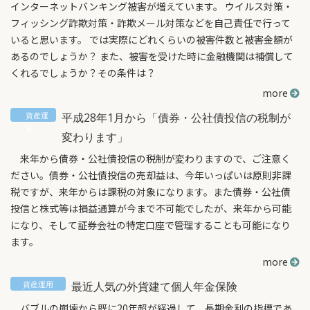
インターネットバンキング被害が増えています。 ウイルス対策・
フィッシング詐欺対策・詐欺メール対策などを自己責任で行って
いると思います。 では実際にどれくらいの被害件数と被害金額が
あるのでしょうか？ また、被害を受けた時に金融機関は補償して
くれるでしょうか？その条件は？
more
平成28年1月から「債券・公社債投信の税制が
変わります」
来年から債券・公社債投信の税制が変わりますので、ご注意く
ださい。債券・公社債投信の売却益は、今年いっぱいは原則非課
税ですが、来年からは課税の対象になります。また債券・公社債
投信と株式等は損益通算が今まで不可能でしたが、来年から可能
になり、そして証券会社の特定口座で管理することも可能になり
ます。
more
最近人気の外貨建て個人年金保険
バブルの崩壊から既に20年超が経過して、長期金利の指標であ