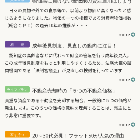
物価高に負けない最低限の資産運用はしよう
日々の買物や外での食事等で、以前より物価が高くなったと感
じるようになりました。物価の一つの指標である消費者物価指数
（総合ＣＰＩ）の過去10年の推移が・・・
more
成年後見制度、見直しの動向に注目！
認知症の高齢者などに代わって財産の管理を行う成年後見人。
この成年後見制度をもっと利用しやすくするため、法務大臣の諮
問機関である「法制審議会」が見直しの検討を行っています
more
不動産売却時の「５つの不動産価格」
貴重な資産である不動産を売却する場合、一般的に５つの価格が
発生します。この５つの価格の意味を理解することは、売主にと
り非常に重要です。
more
20～30代必見！フラット50が人気の理由