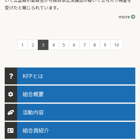
いて公正取引委員会から独占禁止法違反の疑いで立ち入り検査を
受けたと報じられています。
more
1
2
3
4
5
6
7
8
9
10
KFPとは
組合概要
活動内容
組合員紹介