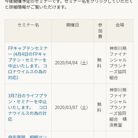
今後開催予定のセミナーです。セミナー名をクリックしていただく
と詳細情報がご覧いただけます。
セミナー名
開催日
参
会場
加
費
FPキャプテンセミナ
神奈川県
ー (4月4日のFPキャ
ファイナ
プテン・セミナーを
無
ンシャル
2020/04/04（土）
中止いたします。 コ
料
プランナ
ロナウイルスの為の
ーズ協同
対応)
組合
神奈川県
3月7日のライフプラ
ファイナ
ン・セミナーを中止
ンシャル
無
いたします。 コロ
2020/03/07（土）
プランナ
料
ナウイルスの為の対
ーズ協同
応
組合 横
浜教室
自宅買替、相続マン