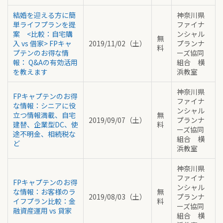
結婚を迎える方に簡
神奈川県
単ライフプランを提
ファイナ
案 <比較：自宅購
ンシャル
無
入 vs 借家> FPキャ
2019/11/02（土）
プランナ
料
プテンのお得な情
ーズ協同
報： Q&Aの有効活用
組合 横
を教えます
浜教室
神奈川県
FPキャプテンのお得
ファイナ
な情報：シニアに役
ンシャル
立つ情報満載、自宅
無
2019/09/07（土）
プランナ
建替、企業型DC、使
料
ーズ協同
途不明金、相続税な
組合 横
ど
浜教室
神奈川県
ファイナ
FPキャプテンのお得
ンシャル
な情報：お客様のラ
無
2019/08/03（土）
プランナ
イフプラン比較：金
料
ーズ協同
融資産運用 vs 貸家
組合 横