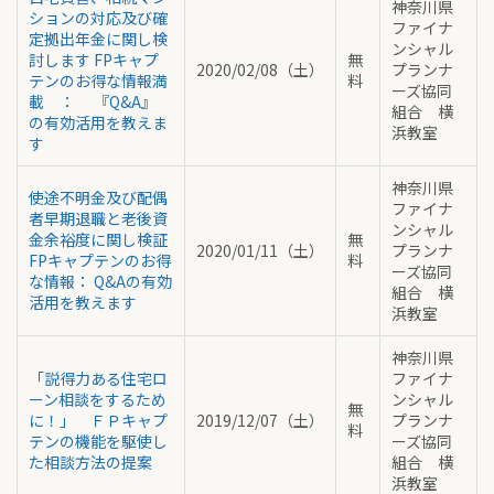
神奈川県
ションの対応及び確
ファイナ
定拠出年金に関し検
ンシャル
討します FPキャプ
無
2020/02/08（土）
プランナ
テンのお得な情報満
料
ーズ協同
載 ： 『Q&A』
組合 横
の有効活用を教えま
浜教室
す
神奈川県
使途不明金及び配偶
ファイナ
者早期退職と老後資
ンシャル
金余裕度に関し検証
無
2020/01/11（土）
プランナ
FPキャプテンのお得
料
ーズ協同
な情報： Q&Aの有効
組合 横
活用を教えます
浜教室
神奈川県
「説得力ある住宅ロ
ファイナ
ーン相談をするため
ンシャル
無
に！」 ＦＰキャプ
2019/12/07（土）
プランナ
料
テンの機能を駆使し
ーズ協同
た相談方法の提案
組合 横
浜教室