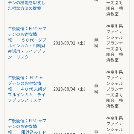
テンの機能を駆使し
ーズ協同
た相談方法の提案
組合 横
浜教室
神奈川県
午後開催：FPキャプ
ファイナ
テンのお得な情
ンシャル
報： ５０代・ダブ
無
2018/09/01（土）
プランナ
ルインカム・相続財
料
ーズ協同
産活用・ライフプラ
組合 横
ン・リスク
浜教室
神奈川県
午後開催： FPキャ
ファイナ
プテンのお得な情
ンシャル
無
報： ４０代 夫婦ダ
2018/08/04（土）
プランナ
料
ブルインカム：ライ
ーズ協同
フプランとリスク
組合 横
浜教室
神奈川県
午後開催：FPキャプ
ファイナ
テンのお得な情
ンシャル
報： 駆け込みＦＰ
無