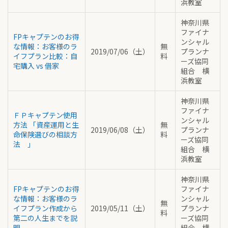
浜教室
神奈川県
ファイナ
FPキャプテンのお得
ンシャル
な情報：お客様のラ
無
2019/07/06（土）
プランナ
イフプラン比較：自
料
ーズ協同
宅購入 vs 借家
組合 横
浜教室
神奈川県
ファイナ
ＦＰキャプテン使用
ンシャル
方法 「資産運用と生
無
2019/06/08（土）
プランナ
命保険選びの相談方
料
ーズ協同
法 」
組合 横
浜教室
神奈川県
FPキャプテンのお得
ファイナ
な情報：お客様のラ
ンシャル
無
イフプラン作成から
2019/05/11（土）
プランナ
料
第二の人生までを説
ーズ協同
明
組合 横