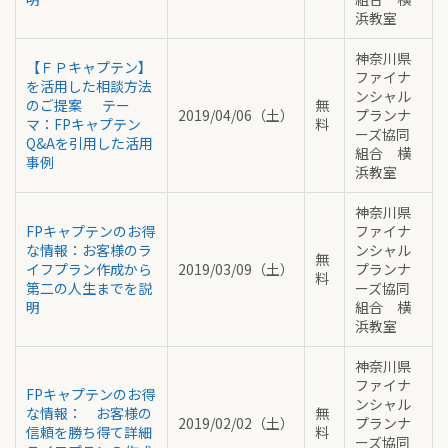
浜教室
神奈川県
【ＦＰキャプテン】
ファイナ
を活用した相談方法
ンシャル
のご提案 テー
無
2019/04/06（土）
プランナ
マ：FPキャプテン
料
ーズ協同
Q&Aを引用した活用
組合 横
事例
浜教室
神奈川県
FPキャプテンのお得
ファイナ
な情報：お客様のラ
ンシャル
無
イフプラン作成から
2019/03/09（土）
プランナ
料
第二の人生までを説
ーズ協同
明
組合 横
浜教室
神奈川県
ファイナ
FPキャプテンのお得
ンシャル
な情報： お客様の
無
2019/02/02（土）
プランナ
信頼を勝ち得て詳細
料
ーズ協同