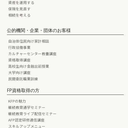
資産を運用する
保険を見直す
相続を考える
公的機関・企業・団体のお客様
自治体住民向け家計相談
行政協働事業
カルチャーセンター教養講座
資格取得講座
高校生向け金融出前授業
大学向け講座
民間委託職業訓練
FP資格取得の方
KFPの魅力
継続教育通学セミナー
継続教育ライブ配信セミナー
AFP認定研修通信講座
スキルアップメニュー