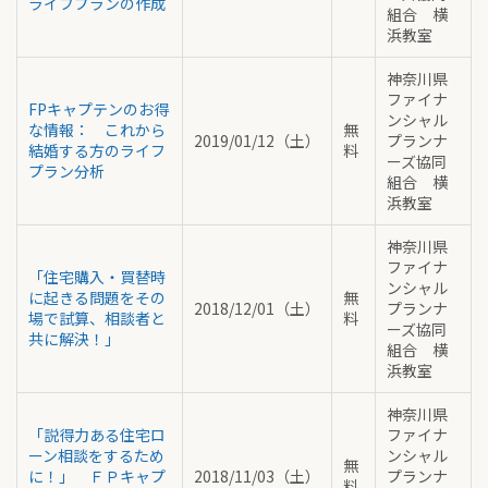
ライフプランの作成
組合 横
浜教室
神奈川県
ファイナ
FPキャプテンのお得
ンシャル
な情報： これから
無
2019/01/12（土）
プランナ
結婚する方のライフ
料
ーズ協同
プラン分析
組合 横
浜教室
神奈川県
ファイナ
「住宅購入・買替時
ンシャル
に起きる問題をその
無
2018/12/01（土）
プランナ
場で試算、相談者と
料
ーズ協同
共に解決！」
組合 横
浜教室
神奈川県
「説得力ある住宅ロ
ファイナ
ーン相談をするため
ンシャル
無
に！」 ＦＰキャプ
2018/11/03（土）
プランナ
料