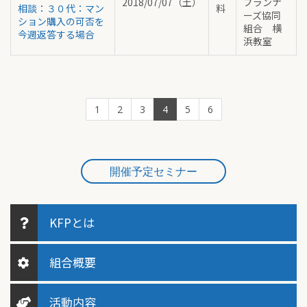
2018/07/07（土）
プランナ
相談：３０代：マン
料
ーズ協同
ション購入の可否を
組合 横
今週返答する場合
浜教室
1
2
3
4
5
6
開催予定セミナー
KFPとは
組合概要
活動内容